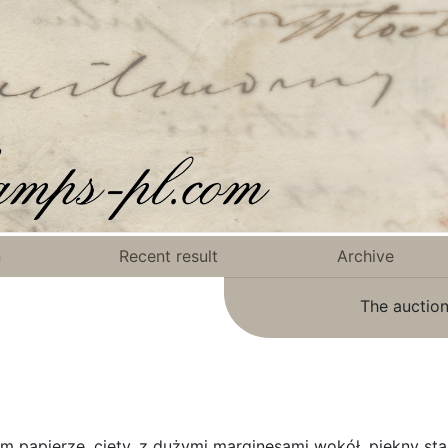
n
Recent result
Archive
The auction
ym papierze, cięty, z dużymi marginesami wokół, piękny st