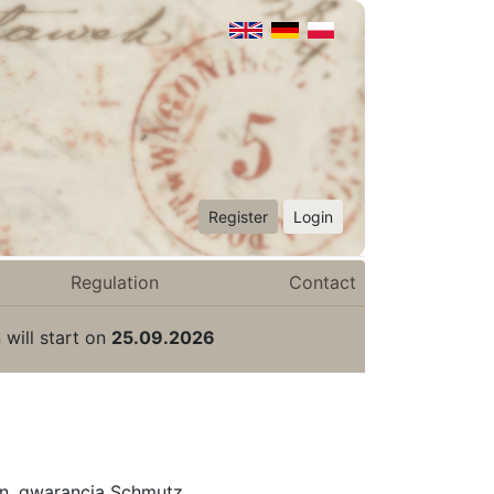
Register
Login
Regulation
Contact
 will start on
25.09.2026
an, gwarancja Schmutz.