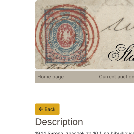
Home page
Current auctio
Back
Description
1944 Syrena, znaczek za 10 f. na bibułkow