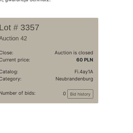
Lot # 3357
Auction 42
Close:
Auction is closed
Current price:
60 PLN
Catalog:
Fi.4ay1A
Category:
Neubrandenburg
Number of bids:
0
Bid history