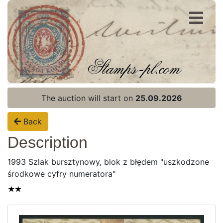
Register
Login
The auction will start on
25.09.2026
Back
Description
1993 Szlak bursztynowy, blok z błędem "uszkodzone
środkowe cyfry numeratora"