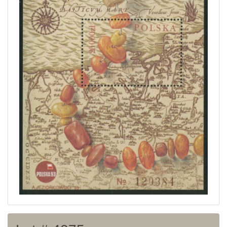
Home page
Current auction
Recent result
Archive
Regulation
Contact