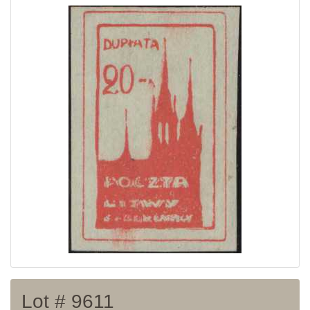
Home page
Current auction
Recent result
Archive
Regulation
Contact
Lot # 9611