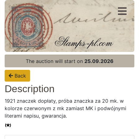
Register
Login
The auction will start on
25.09.2026
Back
Description
1921 znaczek dopłaty, próba znaczka za 20 mk. w
kolorze czerwonym z mk zamiast MK i podwójnymi
literami napisu, gwarancja.