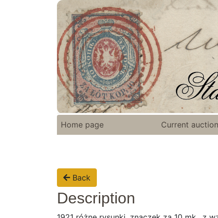
Home page
Current auctio
Back
Description
1921 różne rysunki, znaczek za 10 mk., z 