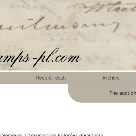
n
Recent result
Archive
The auction
wzajemnym przesunięciem kolorów, gwarancja.