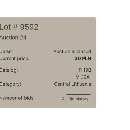
Lot # 9592
Auction 24
Close:
Auction is closed
Current price:
30 PLN
Catalog:
Fi.19B
Mi.19A
Category:
Central Lithuania
Number of bids:
0
Bid history