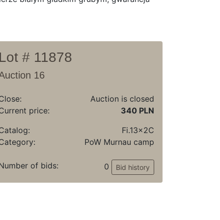
Lot # 11878
Auction 16
Close:
Auction is closed
Current price:
340 PLN
Catalog:
Fi.13x2C
Category:
PoW Murnau camp
Number of bids:
0
Bid history