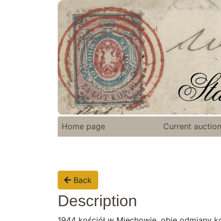
Home page
Current auctio
Back
Description
1944 kościół w Miechowie, obie odmiany ko