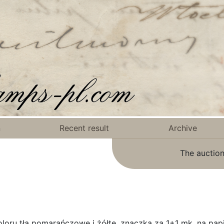
n
Recent result
Archive
The auction
loru tła pomarańczowe i żółte, znaczka za 1+1 mk. na pap