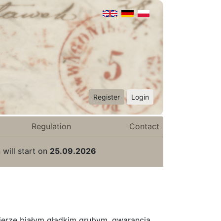
Register
Login
Regulation
Contact
 will start on
25.09.2026
ierze białym gładkim grubym, gwarancja