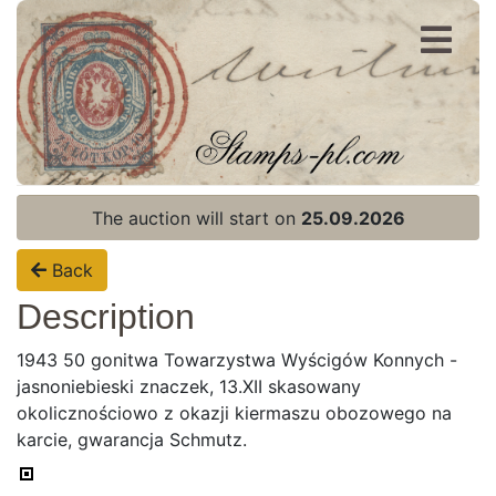
Register
Login
The auction will start on
25.09.2026
Back
Description
1943 50 gonitwa Towarzystwa Wyścigów Konnych -
jasnoniebieski znaczek, 13.XII skasowany
okolicznościowo z okazji kiermaszu obozowego na
karcie, gwarancja Schmutz.
Home page