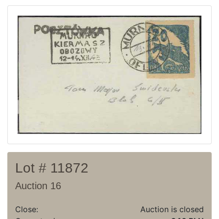
Current auction
Recent result
Archive
Regulation
Contact
Lot # 11872
Auction 16
Close:
Auction is closed