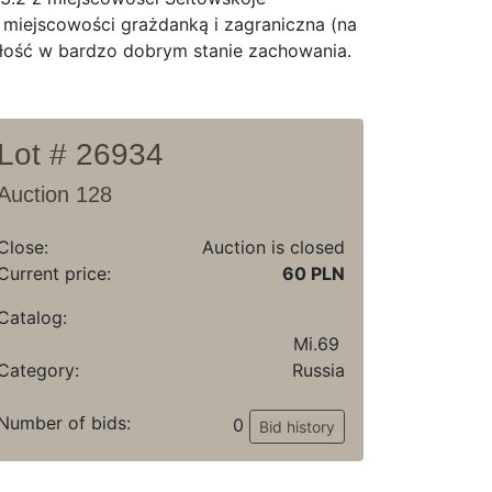
miejscowości grażdanką i zagraniczna (na
całość w bardzo dobrym stanie zachowania.
Lot # 26934
Auction 128
Close:
Auction is closed
Current price:
60 PLN
Catalog:
Mi.69
Category:
Russia
Number of bids:
0
Bid history