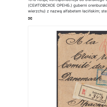
(СЕИТОВСКОЕ ОРЕНБ.) guberni orenburskiej
wierzchu) z nazwą alfabetem łacińskim; st