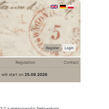
Register
Login
Regulation
Contact
 will start on
25.09.2026
3.2 z miejscowości Seitowskoje