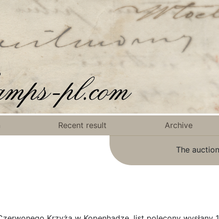
n
Recent result
Archive
The auction
Czerwonego Krzyża w Kopenhadze, list polecony wysłany 1