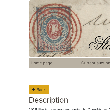
Home page
Current auctio
Back
Description
1916 Rosja, korespondencja do Duńskiego 