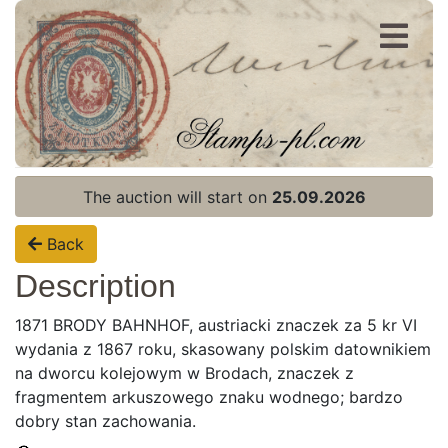
Register
Login
The auction will start on
25.09.2026
Back
Description
1871 BRODY BAHNHOF, austriacki znaczek za 5 kr VI
wydania z 1867 roku, skasowany polskim datownikiem
na dworcu kolejowym w Brodach, znaczek z
fragmentem arkuszowego znaku wodnego; bardzo
dobry stan zachowania.