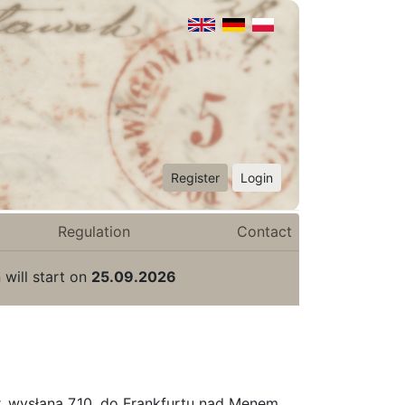
Register
Login
Regulation
Contact
 will start on
25.09.2026
 wysłana 7.10. do Frankfurtu nad Menem,