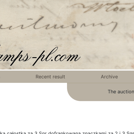
n
Recent result
Archive
The auction
a całostka za 3 Sgr dofrankowana znaczkami za 2 i 3 Sgr,