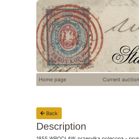
Home page
Current auctio
Back
Description
1855 WROCŁAW, przesyłka polecona - prusk