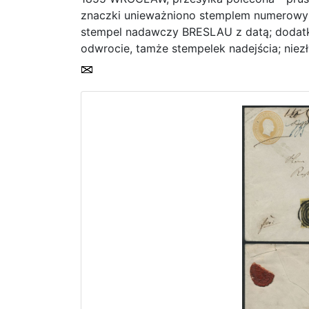
znaczki unieważniono stemplem numerowym
stempel nadawczy BRESLAU z datą; dodatk
odwrocie, tamże stempelek nadejścia; niez