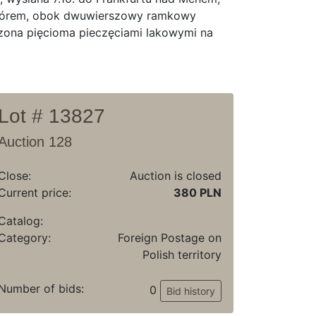
 piórem, obok dwuwierszowy ramkowy
zona pięcioma pieczęciami lakowymi na
Lot # 13827
Auction 128
Close:
Auction is closed
Current price:
380 PLN
Catalog:
Category:
Foreign Postage on
Polish territory
Number of bids:
0
Bid history