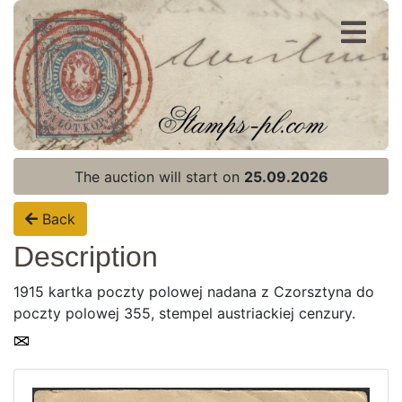
Register
Login
The auction will start on
25.09.2026
Back
Description
1915 kartka poczty polowej nadana z Czorsztyna do
poczty polowej 355, stempel austriackiej cenzury.
Home page