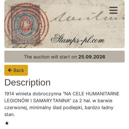
Register
Login
The auction will start on
25.09.2026
Back
Description
1914 winieta dobroczynna "NA CELE HUMANITARNE
LEGIONÓW I SAMARYTANINA" za 2 hal. w barwie
czerwonej, minimalny ślad podlepki, bardzo ładny
stan.