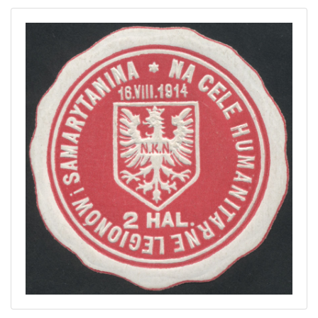
Home page
Current auction
Recent result
Archive
Regulation
Contact