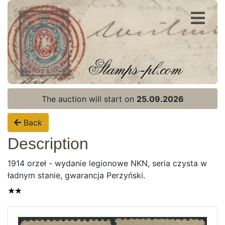
Register
Login
The auction will start on
25.09.2026
Back
Description
1914 orzeł - wydanie legionowe NKN, seria czysta w
ładnym stanie, gwarancja Perzyński.
Home page
Current auction