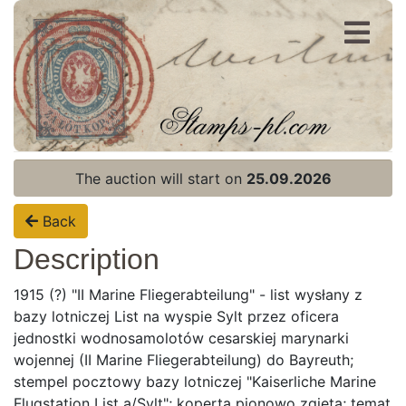
Register
Login
The auction will start on
25.09.2026
Back
Description
1915 (?) "II Marine Fliegerabteilung" - list wysłany z
bazy lotniczej List na wyspie Sylt przez oficera
jednostki wodnosamolotów cesarskiej marynarki
wojennej (II Marine Fliegerabteilung) do Bayreuth;
stempel pocztowy bazy lotniczej "Kaiserliche Marine
Flugstation List a/Sylt"; koperta pionowo zgięta; temat