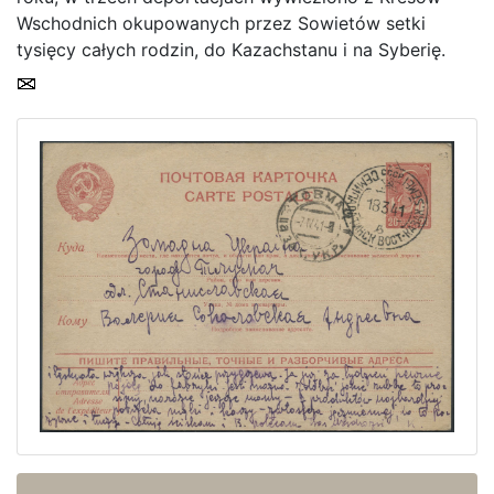
Home page
Wschodnich okupowanych przez Sowietów setki
tysięcy całych rodzin, do Kazachstanu i na Syberię.
Current auction
Recent result
Archive
Regulation
Contact