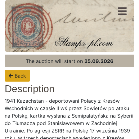
Register
Login
The auction will start on
25.09.2026
Back
Description
1941 Kazachstan - deportowani Polacy z Kresów
Wschodnich w czasie II wś przez Sowietów po ataku
na Polskę, kartka wysłana z Semipałatyńska na Syberii
do Tłumacza pod Stanisławowem w Zachodniej
Ukrainie. Po agresji ZSRR na Polskę 17 września 1939
roku, w trzech deportacjach wywieziono z Kresów