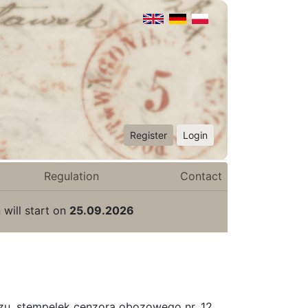
Register
Login
Regulation
Contact
 will start on
25.09.2026
zu, stempelek cenzora obozowego nr. 12,