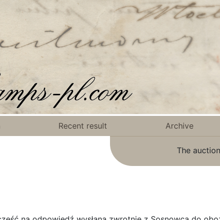
n
Recent result
Archive
The auction
 - część na odpowiedź wysłana zwrotnie z Sosnowca do obo