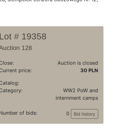
Lot # 19358
Auction 128
Close:
Auction is closed
Current price:
30 PLN
Catalog:
Category:
WW2 PoW and
internment camps
Number of bids:
0
Bid history