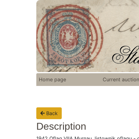
Home page
Current auctio
Back
Description
1942 Oflag VIIA Murnau, listownik oflagu