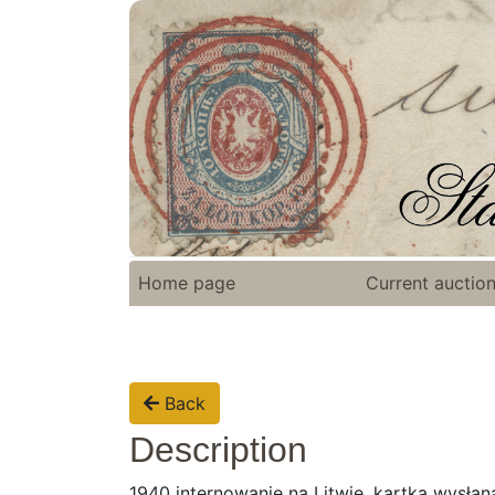
Home page
Current auctio
Back
Description
1940 internowanie na Litwie, kartka wysła