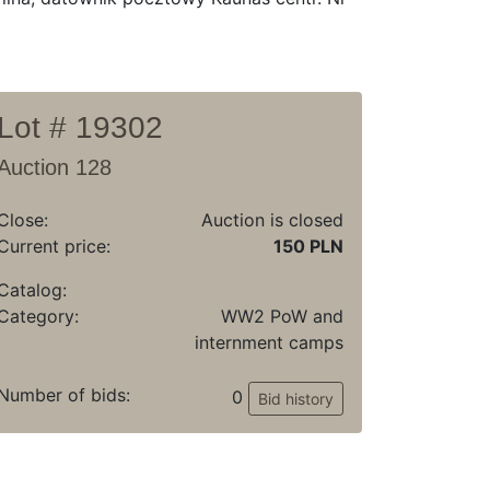
Lot # 19302
Auction 128
Close:
Auction is closed
Current price:
150 PLN
Catalog:
Category:
WW2 PoW and
internment camps
Number of bids:
0
Bid history