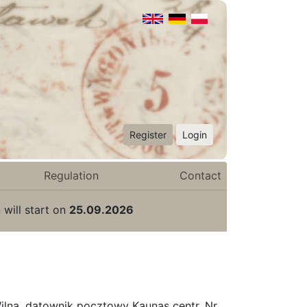
Register
Login
Regulation
Contact
 will start on
25.09.2026
Wilna, datownik pocztowy Kaunas centr. Nr