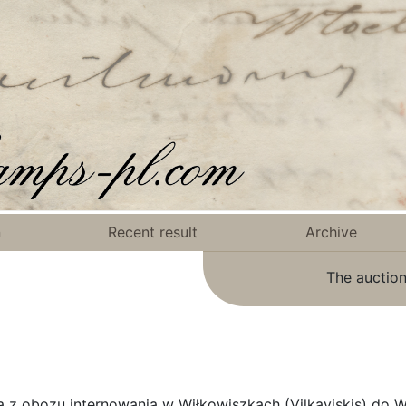
n
Recent result
Archive
The auction
na z obozu internowania w Wiłkowiszkach (Vilkaviskis) do 