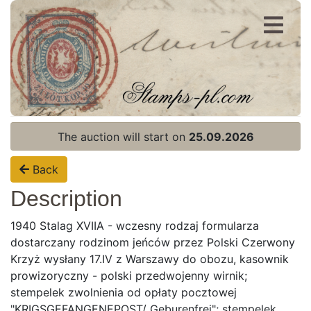
Register
Login
The auction will start on
25.09.2026
Back
Description
1940 Stalag XVIIA - wczesny rodzaj formularza
dostarczany rodzinom jeńców przez Polski Czerwony
Krzyż wysłany 17.IV z Warszawy do obozu, kasownik
prowizoryczny - polski przedwojenny wirnik;
stempelek zwolnienia od opłaty pocztowej
"KRIGSGEFANGENEPOST/ Geburenfrei"; stempelek