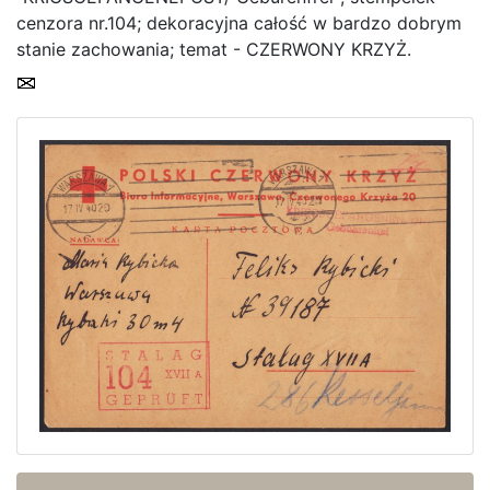
cenzora nr.104; dekoracyjna całość w bardzo dobrym
Home page
stanie zachowania; temat - CZERWONY KRZYŻ.
Current auction
Recent result
Archive
Regulation
Contact