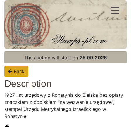
Register
Login
The auction will start on
25.09.2026
Back
Description
1927 list urzędowy z Rohatynia do Bielska bez opłaty
znaczkiem z dopiskiem "na wezwanie urzędowe",
stempel Urzędu Metrykalnego Izraelickiego w
Rohatynie.
Home page