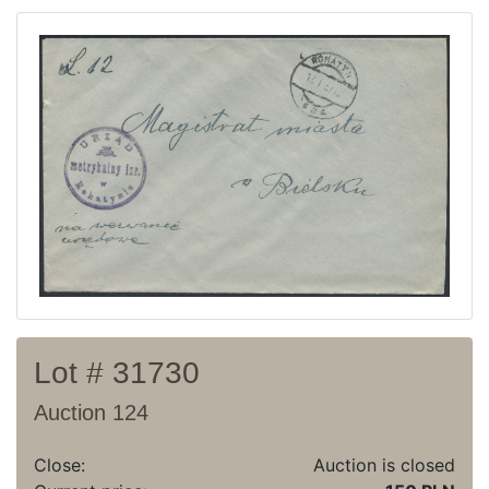
Current auction
Recent result
Archive
Regulation
Contact
Lot # 31730
Auction 124
Close:
Auction is closed