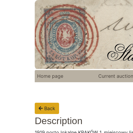
Home page
Current auctio
Back
Description
1919 porto lokalne KRAKÓW 1, miejscowy l