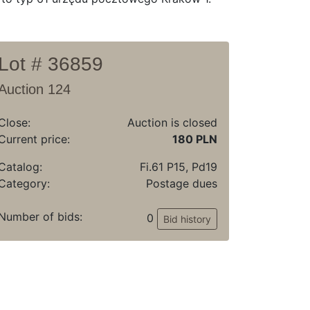
Lot # 36859
Auction 124
Close:
Auction is closed
Current price:
180 PLN
Catalog:
Fi.61 P15, Pd19
Category:
Postage dues
Number of bids:
0
Bid history