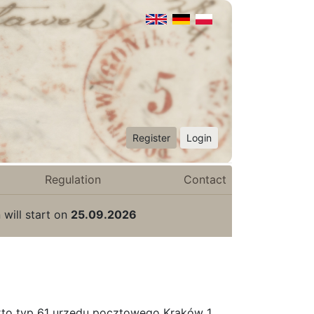
Register
Login
Regulation
Contact
 will start on
25.09.2026
rto typ 61 urzędu pocztowego Kraków 1.