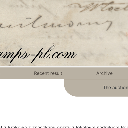
n
Recent result
Archive
The auction
ist z Krakowa z znaczkami opłaty z lokalnym nadrukiem Po