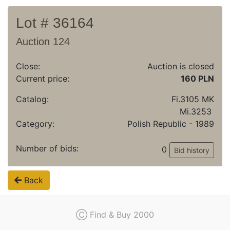
Lot # 36164
Auction 124
Close:
Auction is closed
Current price:
160 PLN
Catalog:
Fi.3105 MK
Mi.3253
Category:
Polish Republic - 1989
Number of bids:
0
Bid history
Back
Ⓒ Find & Buy 2000