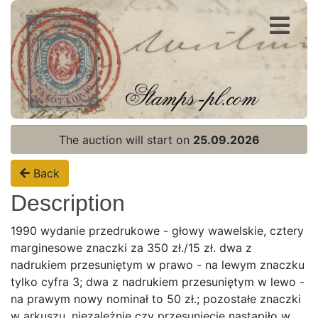
Register
Login
The auction will start on
25.09.2026
Back
Description
1990 wydanie przedrukowe - głowy wawelskie, cztery
marginesowe znaczki za 350 zł./15 zł. dwa z
nadrukiem przesuniętym w prawo - na lewym znaczku
tylko cyfra 3; dwa z nadrukiem przesuniętym w lewo -
na prawym nowy nominał to 50 zł.; pozostałe znaczki
w arkuszu, niezależnie czy przesunięcie nastąpiło w