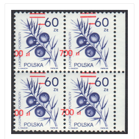
Home page
Current auction
Recent result
Archive
Regulation
Contact