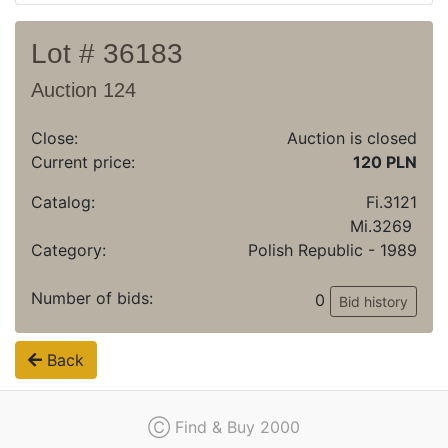
Lot # 36183
Auction 124
Close:
Auction is closed
Current price:
120 PLN
Catalog:
Fi.3121
Mi.3269
Category:
Polish Republic - 1989
Number of bids:
0
Bid history
Back
Ⓒ Find & Buy 2000