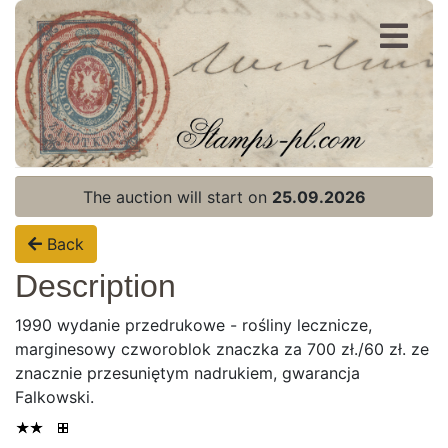
Register
Login
The auction will start on
25.09.2026
Back
Description
1990 wydanie przedrukowe - rośliny lecznicze,
marginesowy czworoblok znaczka za 700 zł./60 zł. ze
znacznie przesuniętym nadrukiem, gwarancja
Falkowski.