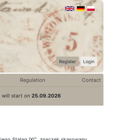
Register
Login
Regulation
Contact
 will start on
25.09.2026
kiego Stalag IXC, znaczek skasowany