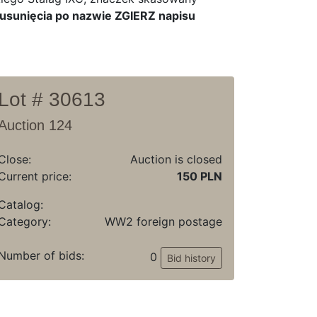
sunięcia po nazwie ZGIERZ napisu
Lot # 30613
Auction 124
Close:
Auction is closed
Current price:
150 PLN
Catalog:
Category:
WW2 foreign postage
Number of bids:
0
Bid history