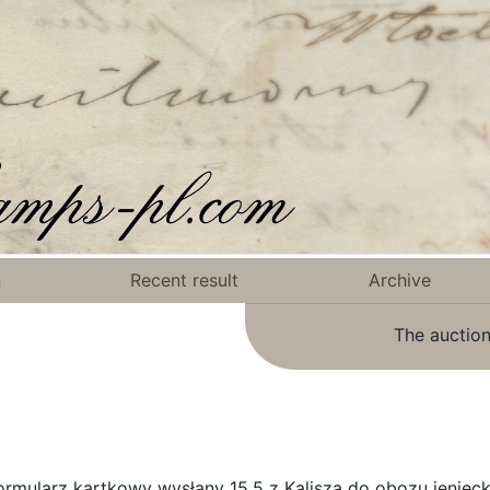
n
Recent result
Archive
The auction
rmularz kartkowy wysłany 15.5 z Kalisza do obozu jeniec