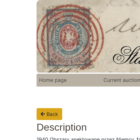
Home page
Current auctio
Back
Description
1940 Obszary anektowane przez Niemcy, fo