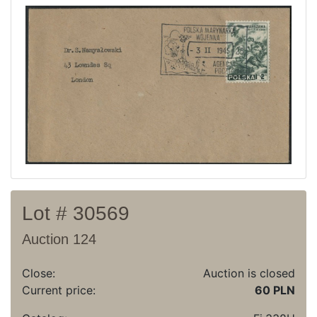
Current auction
Recent result
Archive
Regulation
Contact
Lot # 30569
Auction 124
Close:
Auction is closed
Current price:
60 PLN