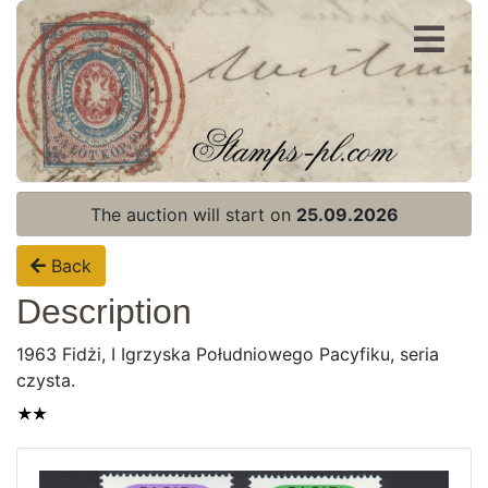
Register
Login
The auction will start on
25.09.2026
Back
Description
1963 Fidżi, I Igrzyska Południowego Pacyfiku, seria
czysta.
Home page