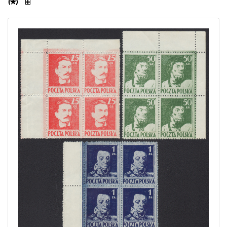
Home page
Current auction
Recent result
Archive
Regulation
Contact