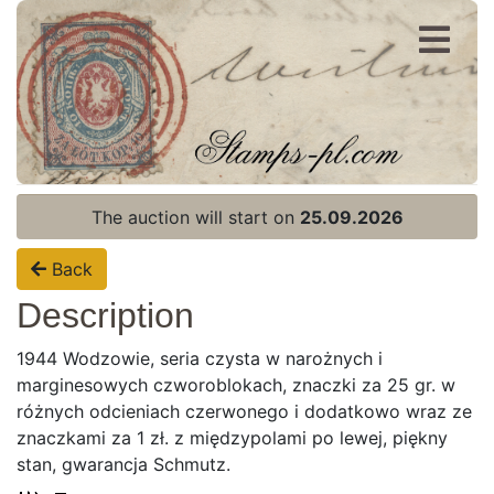
Register
Login
The auction will start on
25.09.2026
Back
Description
1944 Wodzowie, seria czysta w narożnych i
marginesowych czworoblokach, znaczki za 25 gr. w
różnych odcieniach czerwonego i dodatkowo wraz ze
znaczkami za 1 zł. z międzypolami po lewej, piękny
stan, gwarancja Schmutz.