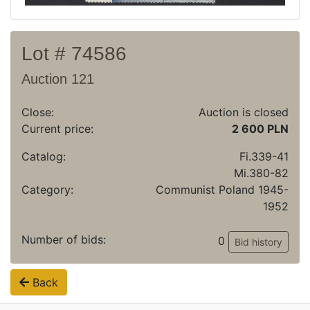
Lot # 74586
Auction 121
Close:
Auction is closed
Current price:
2 600 PLN
Catalog:
Fi.339-41
Mi.380-82
Category:
Communist Poland 1945-
1952
Number of bids:
0
Bid history
Back