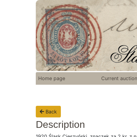
Home page
Current auctio
Back
Description
1920 Śląsk Cieszyński, znaczek za 2 kr. z 