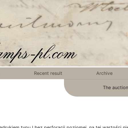
n
Recent result
Archive
The auction
nadrukiem typu I bez perforacji poziomej, na tej wartości 