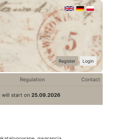
Register
Login
Regulation
Contact
 will start on
25.09.2026
niekatalogowane, gwarancja.