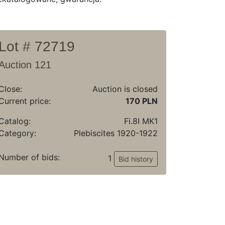
Lot # 72719
Auction 121
Close:
Auction is closed
Current price:
170 PLN
Catalog:
Fi.8I MK1
Category:
Plebiscites 1920-1922
Number of bids:
1
Bid history