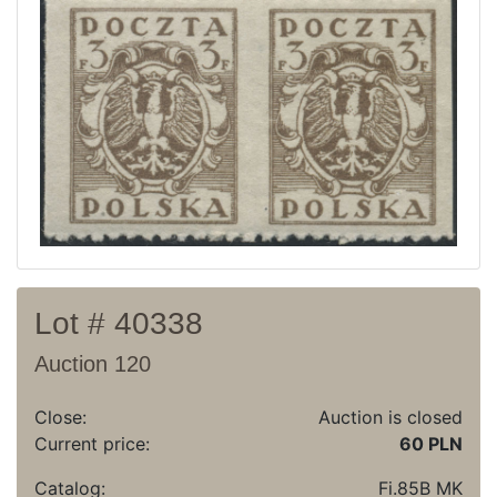
Current auction
Recent result
Archive
Regulation
Contact
Lot # 40338
Auction 120
Close:
Auction is closed
Current price:
60 PLN
Catalog:
Fi.85B MK