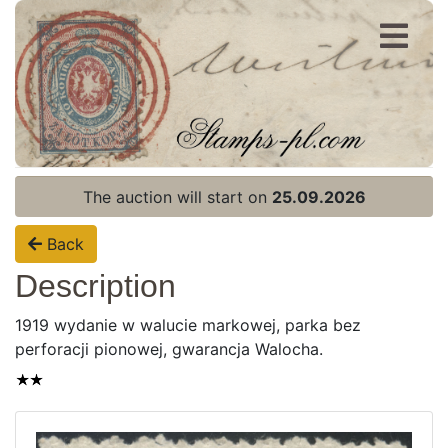
Register
Login
The auction will start on
25.09.2026
Back
Description
1919 wydanie w walucie markowej, parka bez
perforacji pionowej, gwarancja Walocha.
Home page