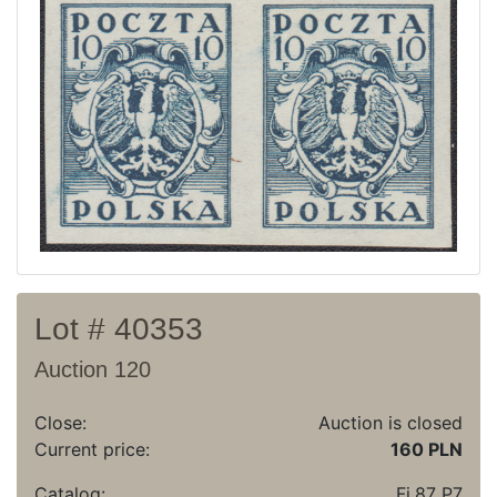
Current auction
Recent result
Archive
Regulation
Contact
Lot # 40353
Auction 120
Close:
Auction is closed
Current price:
160 PLN
Catalog:
Fi.87 P7