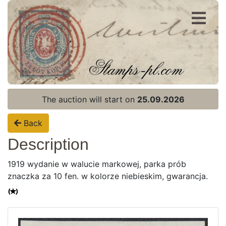
Register
Login
The auction will start on
25.09.2026
Back
Description
1919 wydanie w walucie markowej, parka prób
znaczka za 10 fen. w kolorze niebieskim, gwarancja.
Home page