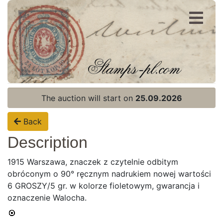
Register
Login
The auction will start on
25.09.2026
Back
Description
1915 Warszawa, znaczek z czytelnie odbitym
obróconym o 90° ręcznym nadrukiem nowej wartości
6 GROSZY/5 gr. w kolorze fioletowym, gwarancja i
oznaczenie Walocha.