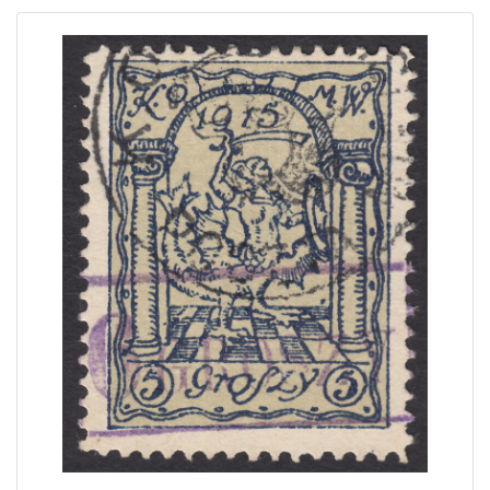
Home page
Current auction
Recent result
Archive
Regulation
Contact