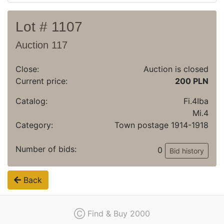
Lot # 1107
Auction 117
Close:
Auction is closed
Current price:
200 PLN
Catalog:
Fi.4Iba
Mi.4
Category:
Town postage 1914-1918
Number of bids:
0
Bid history
Back
Ⓒ Find & Buy 2000