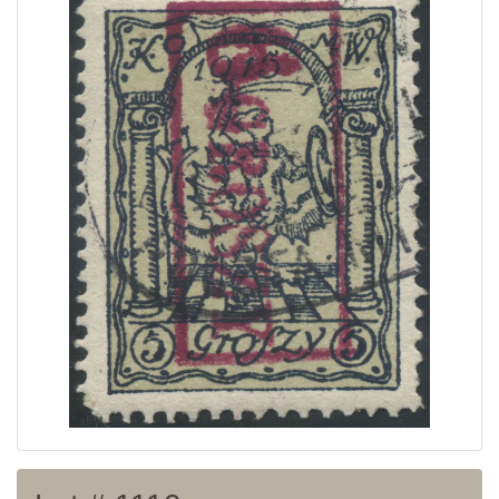
Home page
Current auction
Recent result
Archive
Regulation
Contact