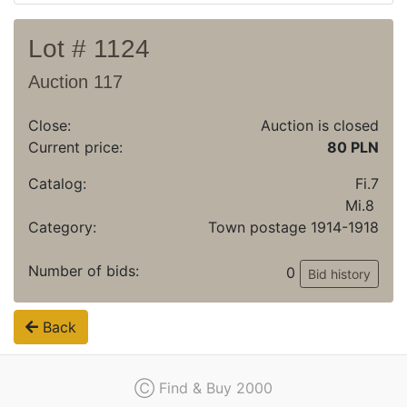
Lot # 1124
Auction 117
Close:
Auction is closed
Current price:
80 PLN
Catalog:
Fi.7
Mi.8
Category:
Town postage 1914-1918
Number of bids:
0
Bid history
Back
Ⓒ Find & Buy 2000