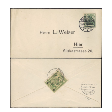
Home page
Current auction
Recent result
Archive
Regulation
Contact