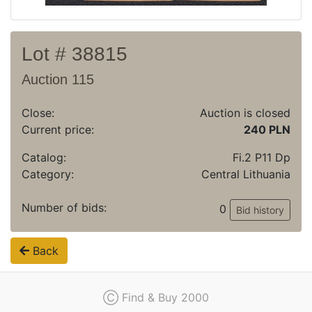
Lot # 38815
Auction 115
Close:
Auction is closed
Current price:
240 PLN
Catalog:
Fi.2 P11 Dp
Category:
Central Lithuania
Number of bids:
0
Bid history
Back
Ⓒ Find & Buy 2000