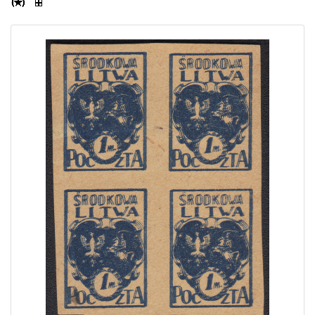
Home page
Current auction
Recent result
Archive
Regulation
Contact