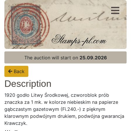
Register
Login
The auction will start on
25.09.2026
Back
Description
1920 godło Litwy Środkowej, czworoblok prób
znaczka za 1 mk. w kolorze niebieskim na papierze
gąbczastym gazetowym (Fi.240.-) z pięknym
klarownym podwójnym drukiem, podwójna gwarancja
Krawczyk.