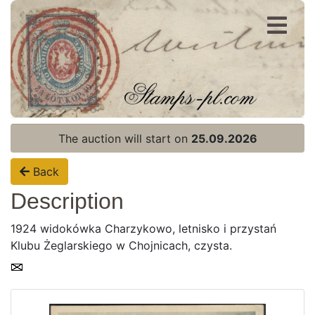
Register
Login
The auction will start on
25.09.2026
Back
Description
1924 widokówka Charzykowo, letnisko i przystań
Klubu Żeglarskiego w Chojnicach, czysta.