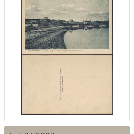
Home page
Current auction
Recent result
Archive
Regulation
Contact