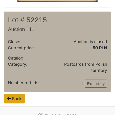
Lot # 52215
Auction 111
Close:
Auction is closed
Current price:
50 PLN
Catalog:
Category:
Postcards from Polish
territory
Number of bids:
1
Bid history
Back