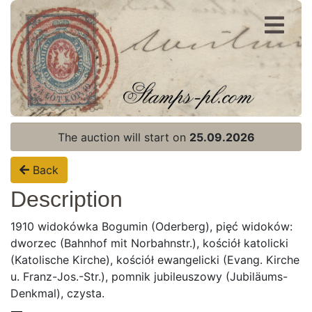
Register
Login
The auction will start on
25.09.2026
Back
Description
1910 widokówka Bogumin (Oderberg), pięć widoków:
dworzec (Bahnhof mit Norbahnstr.), kościół katolicki
(Katolische Kirche), kościół ewangelicki (Evang. Kirche
u. Franz-Jos.-Str.), pomnik jubileuszowy (Jubiläums-
Denkmal), czysta.