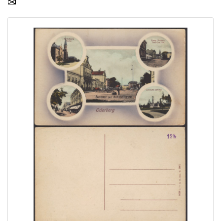
Home page
Current auction
Recent result
Archive
Regulation
Contact