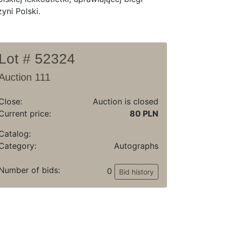
yni Polski.
Lot # 52324
Auction 111
Close:
Auction is closed
Current price:
80 PLN
Catalog:
Category:
Autographs
Number of bids:
0
Bid history