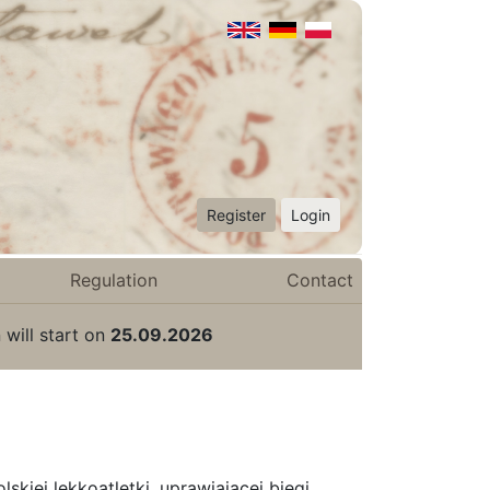
Register
Login
Regulation
Contact
 will start on
25.09.2026
kiej lekkoatletki, uprawiającej biegi