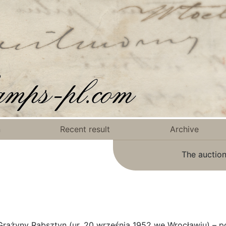
n
Recent result
Archive
The auction
ażyny Rabsztyn (ur. 20 września 1952 we Wrocławiu) – pols