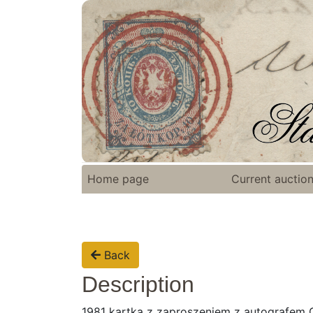
Home page
Current auctio
Back
Description
1981 kartka z zaproszeniem z autografem Gr