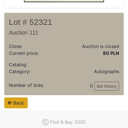
Lot # 52321
Auction 111
Close:
Auction is closed
Current price:
80 PLN
Catalog:
Category:
Autographs
Number of bids:
0
Bid history
Back
Ⓒ Find & Buy 2000