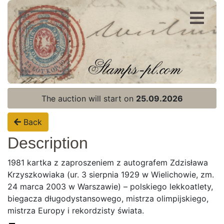
Register
Login
The auction will start on
25.09.2026
Back
Description
1981 kartka z zaproszeniem z autografem Zdzisława
Krzyszkowiaka (ur. 3 sierpnia 1929 w Wielichowie, zm.
24 marca 2003 w Warszawie) – polskiego lekkoatlety,
biegacza długodystansowego, mistrza olimpijskiego,
mistrza Europy i rekordzisty świata.