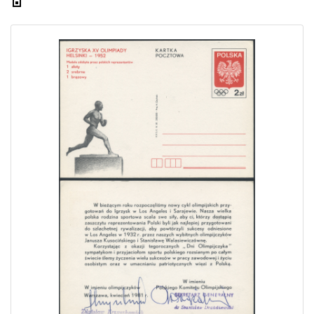
Home page
Current auction
Recent result
Archive
Regulation
Contact