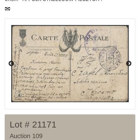
Current auction
Recent result
Archive
Regulation
Contact
Lot # 21171
Auction 109