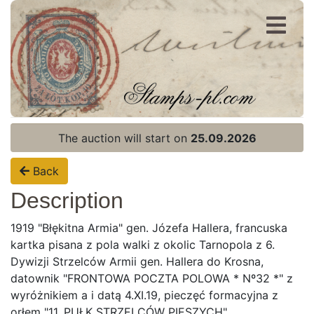
Register
Login
The auction will start on
25.09.2026
Back
Description
1919 "Błękitna Armia" gen. Józefa Hallera, francuska
kartka pisana z pola walki z okolic Tarnopola z 6.
Dywizji Strzelców Armii gen. Hallera do Krosna,
datownik "FRONTOWA POCZTA POLOWA * Nº32 *" z
wyróżnikiem a i datą 4.XI.19, pieczęć formacyjna z
Home page
orłem "11. PUŁK STRZELCÓW PIESZYCH".