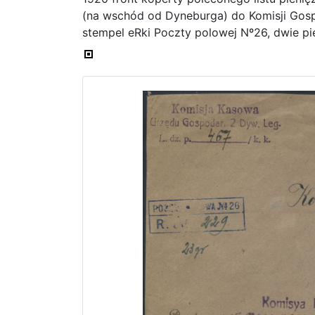
(na wschód od Dyneburga) do Komisji Go
stempel eRki Poczty polowej Nº26, dwie p