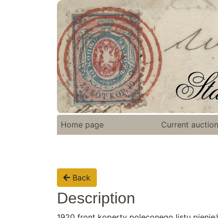
Home page
Current auctio
Back
Description
1920 front koperty poleconego listu pieni