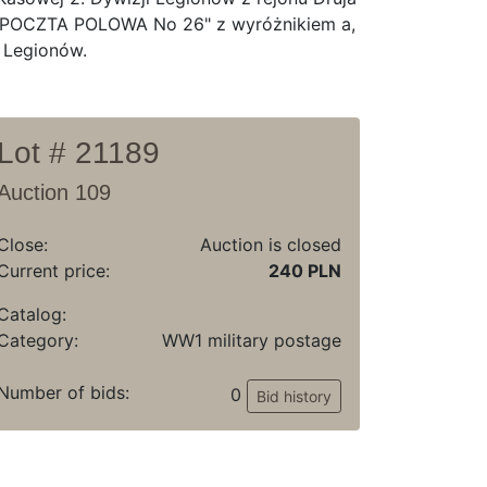
 POCZTA POLOWA No 26" z wyróżnikiem a,
 Legionów.
Lot # 21189
Auction 109
Close:
Auction is closed
Current price:
240 PLN
Catalog:
Category:
WW1 military postage
Number of bids:
0
Bid history