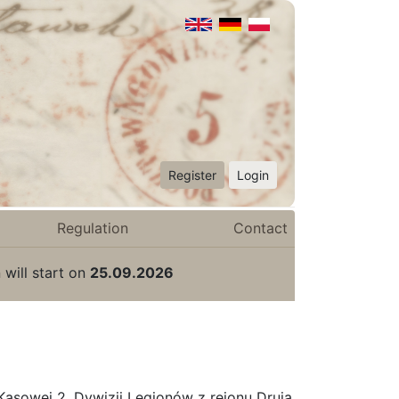
Register
Login
Regulation
Contact
 will start on
25.09.2026
Kasowej 2. Dywizji Legionów z rejonu Druja