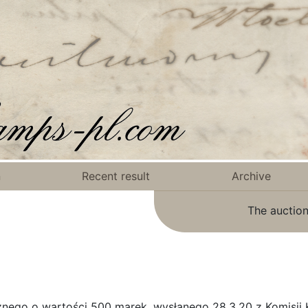
n
Recent result
Archive
The auction
ężnego o wartości 500 marek, wysłanego 28.3.20 z Komisji 