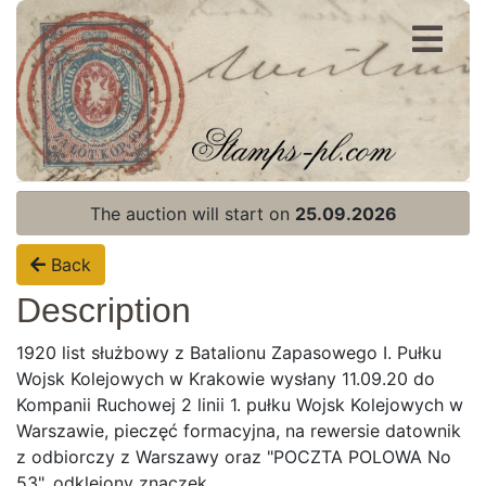
Register
Login
The auction will start on
25.09.2026
Back
Description
1920 list służbowy z Batalionu Zapasowego I. Pułku
Wojsk Kolejowych w Krakowie wysłany 11.09.20 do
Kompanii Ruchowej 2 linii 1. pułku Wojsk Kolejowych w
Warszawie, pieczęć formacyjna, na rewersie datownik
z odbiorczy z Warszawy oraz "POCZTA POLOWA No
Home page
53", odklejony znaczek.