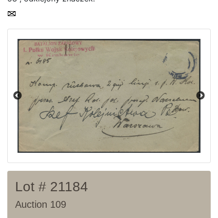
Current auction
Recent result
Archive
Regulation
Contact
Lot # 21184
Auction 109