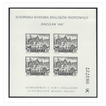
Home page
Current auction
Recent result
Archive
Regulation
Contact