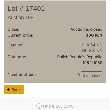
Lot # 17401
Auction 108
Close:
Auction is closed
Current price:
300 PLN
Catalog:
Fi.1054 ND
Mi.1210 ND
Category:
Polish People's Republic
1952-1989
Number of bids:
0
Bid history
Back
Ⓒ Find & Buy 2000