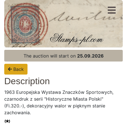
Register
Login
The auction will start on
25.09.2026
Back
Description
1963 Europejska Wystawa Znaczków Sportowych,
czarnodruk z serii "Historyczne Miasta Polski"
(Fi.320.-), dekoracyjny walor w pięknym stanie
zachowania.