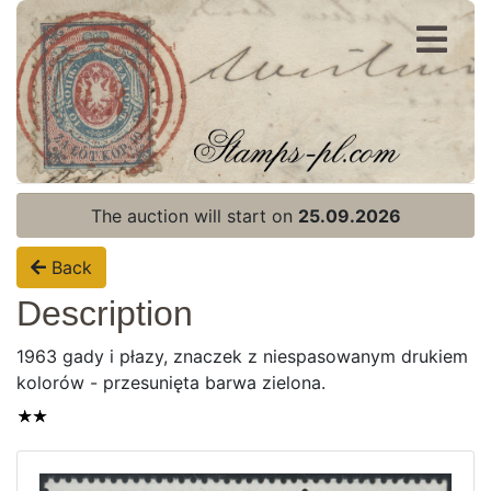
Register
Login
The auction will start on
25.09.2026
Back
Description
1963 gady i płazy, znaczek z niespasowanym drukiem
kolorów - przesunięta barwa zielona.