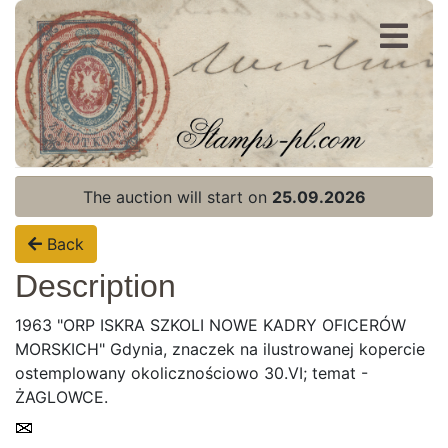
Register
Login
The auction will start on
25.09.2026
Back
Description
1963 "ORP ISKRA SZKOLI NOWE KADRY OFICERÓW
MORSKICH" Gdynia, znaczek na ilustrowanej kopercie
ostemplowany okolicznościowo 30.VI; temat -
ŻAGLOWCE.