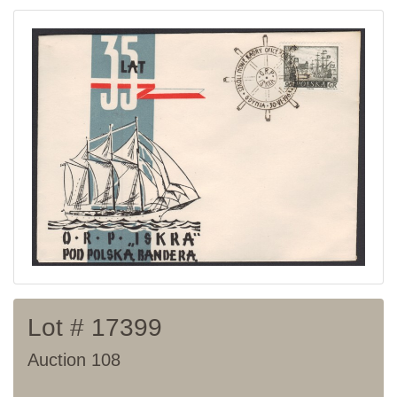
Home page
Current auction
Recent result
Archive
Regulation
Contact
Lot # 17399
Auction 108