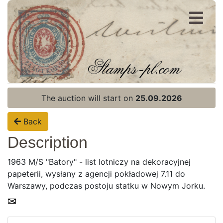
Register
Login
The auction will start on
25.09.2026
Back
Description
1963 M/S "Batory" - list lotniczy na dekoracyjnej
papeterii, wysłany z agencji pokładowej 7.11 do
Warszawy, podczas postoju statku w Nowym Jorku.
Home page