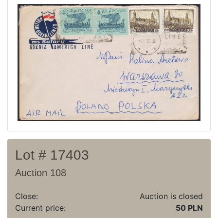
Current auction
Recent result
Archive
Regulation
Contact
Lot # 17403
Auction 108
Close:
Auction is closed
Current price:
50 PLN