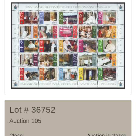
Current auction
Recent result
Archive
Regulation
Contact
Lot # 36752
Auction 105
Close:
Auction is closed