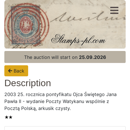
Register
Login
The auction will start on
25.09.2026
Back
Description
2003 25. rocznica pontyfikatu Ojca Świętego Jana
Pawła II - wydanie Poczty Watykanu wspólnie z
Pocztą Polską, arkusik czysty.
Home page