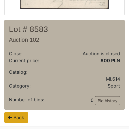
Lot # 8583
Auction 102
Close:
Auction is closed
Current price:
800 PLN
Catalog:
Mi.614
Category:
Sport
Number of bids:
0
Bid history
Back