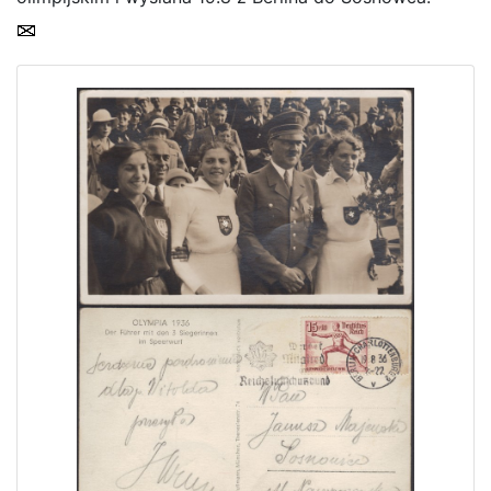
Home page
Current auction
Recent result
Archive
Regulation
Contact