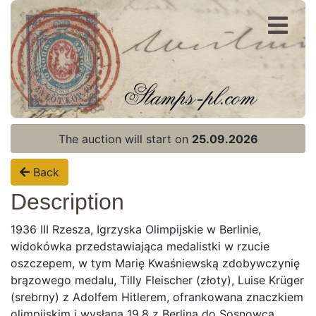
Register
Login
The auction will start on
25.09.2026
Back
Description
1936 III Rzesza, Igrzyska Olimpijskie w Berlinie,
widokówka przedstawiająca medalistki w rzucie
oszczepem, w tym Marię Kwaśniewską zdobywczynię
brązowego medalu, Tilly Fleischer (złoty), Luise Krüger
(srebrny) z Adolfem Hitlerem, ofrankowana znaczkiem
olimpijskim i wysłana 19.8 z Berlina do Sosnowca.