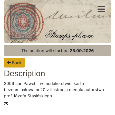
Register
Login
The auction will start on
25.09.2026
Back
Description
2006 Jan Paweł II w medalierstwie, karta
beznominałowa nr.20 z ilustracją medalu autorstwa
prof.Józefa Stasińskiego.
Home page