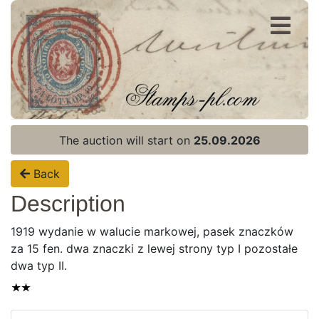
Register
Login
The auction will start on
25.09.2026
Back
Description
1919 wydanie w walucie markowej, pasek znaczków
za 15 fen. dwa znaczki z lewej strony typ I pozostałe
dwa typ II.
Home page
Current auction