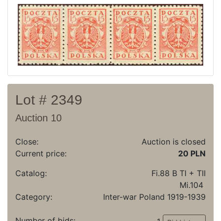
Recent result
Archive
Regulation
Contact
Lot # 2349
Auction 10
Close:
Auction is closed
Current price:
20 PLN
Catalog:
Fi.88 B TI + TII
Mi.104
Category:
Inter-war Poland 1919-1939
Number of bids: