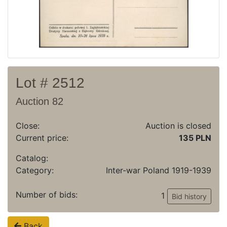
Lot # 2512
Auction 82
Close:
Auction is closed
Current price:
135 PLN
Catalog:
Category:
Inter-war Poland 1919-1939
Number of bids:
1
Bid history
Back