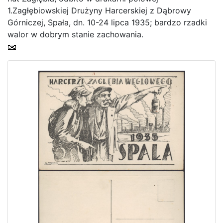
1.Zagłębiowskiej Drużyny Harcerskiej z Dąbrowy
Górniczej, Spała, dn. 10-24 lipca 1935; bardzo rzadki
Home page
walor w dobrym stanie zachowania.
Current auction
Recent result
Archive
Regulation
Contact