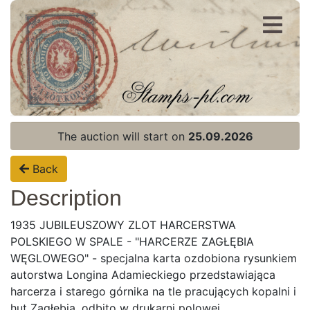
Register
Login
The auction will start on
25.09.2026
Back
Description
1935 JUBILEUSZOWY ZLOT HARCERSTWA
POLSKIEGO W SPALE - "HARCERZE ZAGŁĘBIA
WĘGLOWEGO" - specjalna karta ozdobiona rysunkiem
autorstwa Longina Adamieckiego przedstawiająca
harcerza i starego górnika na tle pracujących kopalni i
hut Zagłębia, odbito w drukarni polowej