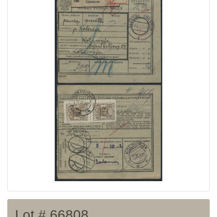
Home page
Current auction
Recent result
Archive
Regulation
Contact
Lot # 66808