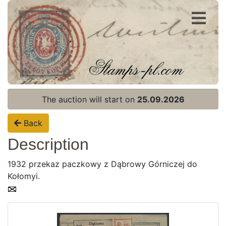
Register
Login
The auction will start on
25.09.2026
Back
Description
1932 przekaz paczkowy z Dąbrowy Górniczej do
Kołomyi.