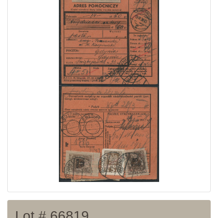
Home page
Current auction
Recent result
Archive
Regulation
Contact
Lot # 66819